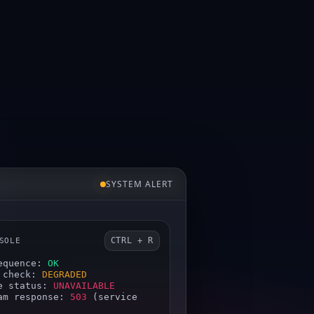
SYSTEM ALERT
CTRL + R
SOLE
equence: 
OK
 check: 
DEGRADED
e status: 
UNAVAILABLE
am response: 
503
 (service 