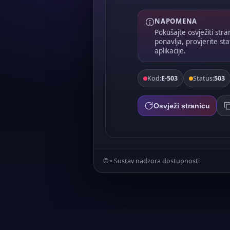
NAPOMENA
Pokušajte osvježiti str
ponavlja, provjerite sta
aplikacije.
Kod:
E-503
Status:
503
Osvježi stranicu
©
• Sustav nadzora dostupnosti