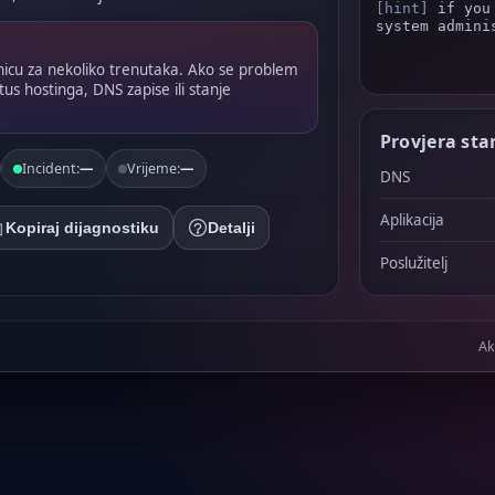
[hint]
 if you
system adminis
anicu za nekoliko trenutaka. Ako se problem
tus hostinga, DNS zapise ili stanje
Provjera sta
Incident:
—
Vrijeme:
—
DNS
Aplikacija
Kopiraj dijagnostiku
Detalji
Poslužitelj
Ak