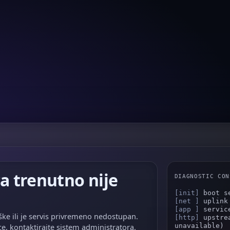
a trenutno nije
DIAGNOSTIC CON
[init]
 boot s
[net ]
 uplink
[app ]
 servic
ke ili je servis privremeno nedostupan.
[http]
 upstre
ce, kontaktirajte sistem administratora.